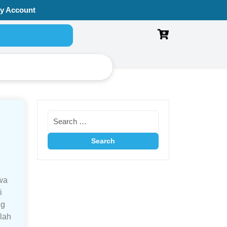
y Account
wa
i
ng
lah