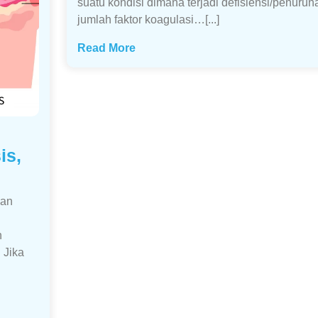
suatu kondisi dimana terjadi defisiensi/penuru
jumlah faktor koagulasi…[...]
Read More
is,
kan
n
 Jika