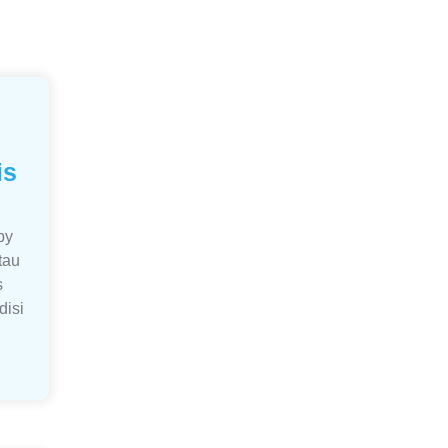
is
by
tau
s
disi