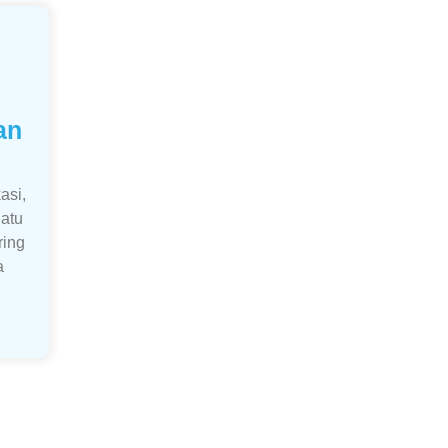
an
asi,
atu
ring
a