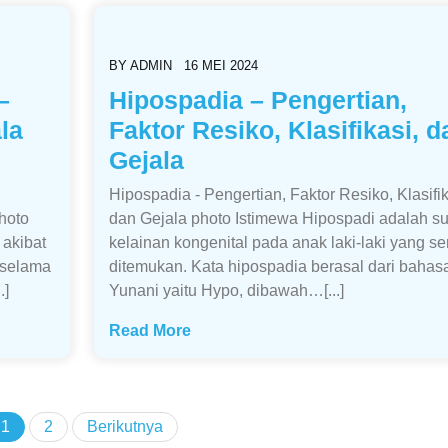
BY
ADMIN
16 MEI 2024
–
Hipospadia – Pengertian,
ala
Faktor Resiko, Klasifikasi, d
Gejala
Hipospadia - Pengertian, Faktor Resiko, Klasifik
photo
dan Gejala photo Istimewa Hipospadi adalah su
 akibat
kelainan kongenital pada anak laki-laki yang se
 selama
ditemukan. Kata hipospadia berasal dari bahas
.]
Yunani yaitu Hypo, dibawah…[...]
Read More
1
2
Berikutnya