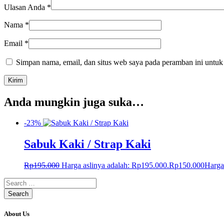
Ulasan Anda
*
Nama
*
Email
*
Simpan nama, email, dan situs web saya pada peramban ini untuk
Anda mungkin juga suka…
-23%
Sabuk Kaki / Strap Kaki
Rp
195.000
Harga aslinya adalah: Rp195.000.
Rp
150.000
Harga
About Us