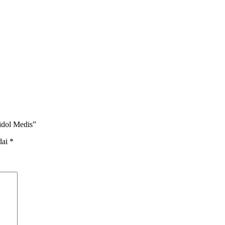
idol Medis”
dai
*