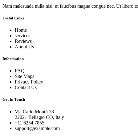
Nam malesuada nulla nisi, ut faucibus magna congue nec. Ut libero torto
Useful Links
Home
services
Reviews
About Us
Information
FAQ
Site Maps
Privacy Policy
Contact Us
Get In Touch
Via Carlo Montù 78
22021 Bellagio CO, Italy
+11 6254 7855
support@example.com