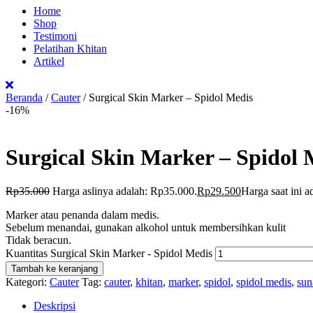
Home
Shop
Testimoni
Pelatihan Khitan
Artikel
Beranda
/
Cauter
/ Surgical Skin Marker – Spidol Medis
-16%
Surgical Skin Marker – Spidol 
Rp
35.000
Harga aslinya adalah: Rp35.000.
Rp
29.500
Harga saat ini 
Marker atau penanda dalam medis.
Sebelum menandai, gunakan alkohol untuk membersihkan kulit
Tidak beracun.
Kuantitas Surgical Skin Marker - Spidol Medis
Tambah ke keranjang
Kategori:
Cauter
Tag:
cauter
,
khitan
,
marker
,
spidol
,
spidol medis
,
sun
Deskripsi