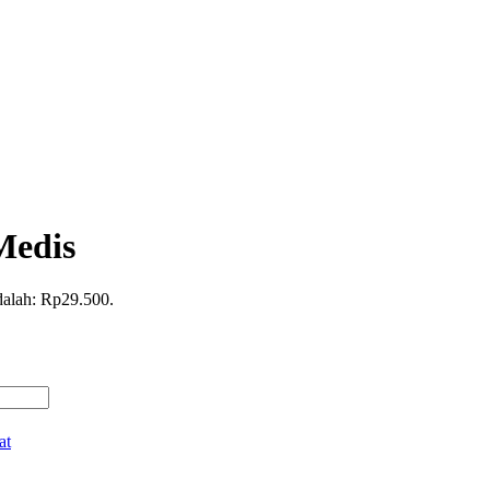
Medis
adalah: Rp29.500.
at