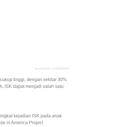
shutterstock_1245033100
 cukup tinggi, dengan sekitar 30%
h, ISK dapat menjadi salah satu
 tingkat kejadian ISK pada anak
ase in America Project