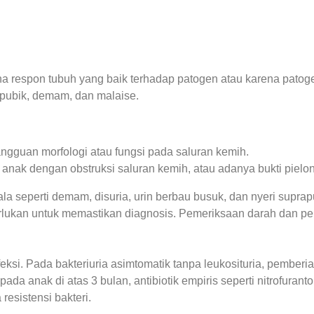
 respon tubuh yang baik terhadap patogen atau karena patogen
rapubik, demam, dan malaise.
ngguan morfologi atau fungsi pada saluran kemih.
, anak dengan obstruksi saluran kemih, atau adanya bukti pielone
ala seperti demam, disuria, urin berbau busuk, dan nyeri supra
perlukan untuk memastikan diagnosis. Pemeriksaan darah dan pe
ksi. Pada bakteriuria asimtomatik tanpa leukosituria, pemberian
da anak di atas 3 bulan, antibiotik empiris seperti nitrofuranto
esistensi bakteri.